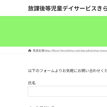
コ
ナ
放課後等児童デイサービスき
ン
ビ
テ
ゲ
ン
ー
ツ
シ
へ
ョ
ス
ン
キ
に
ッ
移
発達支援https://kirari-hiroshima.com/wp-admin/nav-menu
プ
動
以下のフォームよりお気軽にお問い合わせく
氏名